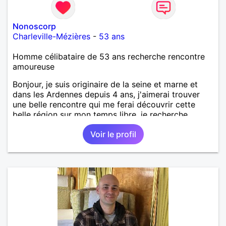
Nonoscorp
Charleville-Mézières
-
53 ans
Homme célibataire de 53 ans recherche rencontre
amoureuse
Bonjour, je suis originaire de la seine et marne et
dans les Ardennes depuis 4 ans, j'aimerai trouver
une belle rencontre qui me ferai découvrir cette
belle région sur mon temps libre, je recherche
quelqu'un de simple et sincère, une bonne
Voir le profil
complicité et de la bonne humeur me ravirait.. alors
si l'envie de me découvrir vous en dit, je vous dis à
bientôt.