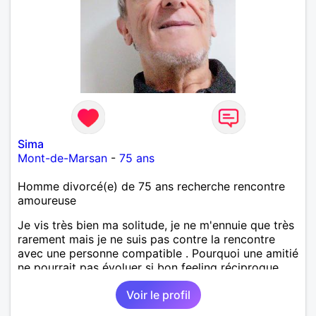
Sima
Mont-de-Marsan
-
75 ans
Homme divorcé(e) de 75 ans recherche rencontre
amoureuse
Je vis très bien ma solitude, je ne m'ennuie que très
rarement mais je ne suis pas contre la rencontre
avec une personne compatible . Pourquoi une amitié
ne pourrait pas évoluer si bon feeling réciproque...
Je recherche de la proximité car je ne souhaite pas
Voir le profil
vivre sous le même toit.