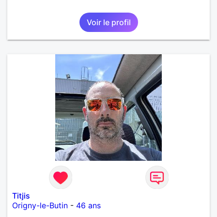
Voir le profil
Titjis
Origny-le-Butin
-
46 ans