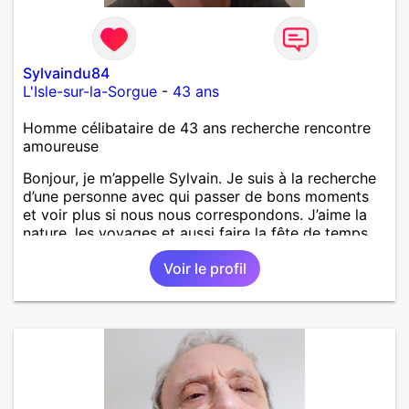
Sylvaindu84
L'Isle-sur-la-Sorgue
-
43 ans
Homme célibataire de 43 ans recherche rencontre
amoureuse
Bonjour, je m’appelle Sylvain. Je suis à la recherche
d’une personne avec qui passer de bons moments
et voir plus si nous nous correspondons. J’aime la
nature, les voyages et aussi faire la fête de temps
en temps ;-)Je suis papa d’un petit garçon de 7 ans
Voir le profil
dont je m’occupe en garde alternée. J’aime à peu
près tous les styles de musique. (Oui je suis pas
trop fan de Jul). Je fais du sport pour garder la
forme et plutôt agréable à regarder. (Enfin je le
pense en tout cas 😂)