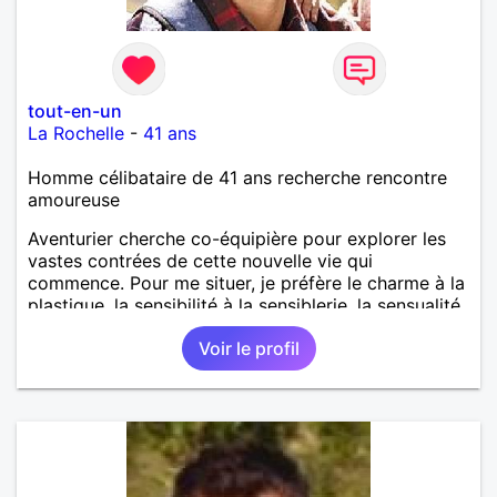
tout-en-un
La Rochelle
-
41 ans
Homme célibataire de 41 ans recherche rencontre
amoureuse
Aventurier cherche co-équipière pour explorer les
vastes contrées de cette nouvelle vie qui
commence. Pour me situer, je préfère le charme à la
plastique, la sensibilité à la sensiblerie, la sensualité
à la vulgarité, l'intelligence à la bêtise, la tolérance à
Voir le profil
la rigidité, la complicité à l'indépendance égoïste, le
respect à la suffisance...