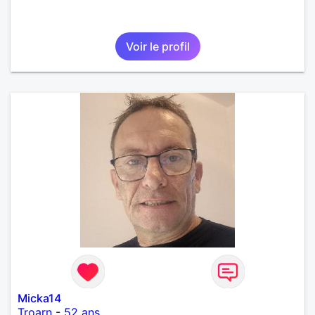
Voir le profil
Micka14
Troarn
-
52 ans