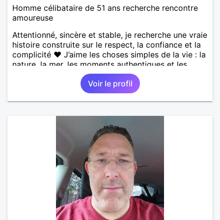
Homme célibataire de 51 ans recherche rencontre
amoureuse
Attentionné, sincère et stable, je recherche une vraie
histoire construite sur le respect, la confiance et la
complicité ❤️ J’aime les choses simples de la vie : la
nature, la mer, les moments authentiques et les
personnes au grand cœur 🌊🌿 Très câlin et
Voir le profil
affectueux, j’adore les petits moments de tendresse
et les calinous réguliers 😊❤️ La solitude finit parfois
par peser, alors si tu es en Nouvelle-Calédonie et
que tu crois encore à un amour vrai, prenons le
temps de discuter… et laissons l’avenir nous guider
🌹