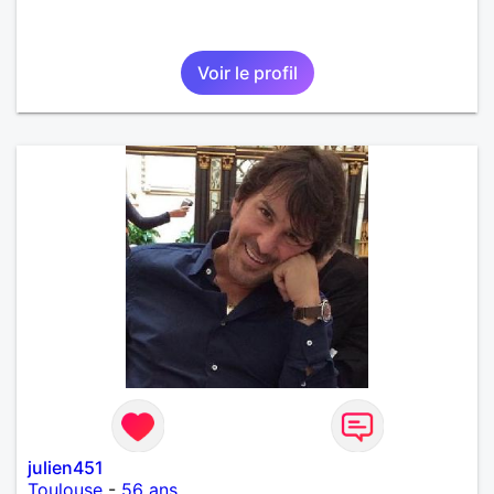
Voir le profil
julien451
Toulouse
-
56 ans