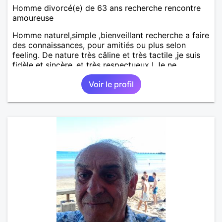
Homme divorcé(e) de 63 ans recherche rencontre
amoureuse
Homme naturel,simple ,bienveillant recherche a faire
des connaissances, pour amitiés ou plus selon
feeling. De nature très câline et très tactile ,je suis
fidèle et sincère.,et très respectueux ! Je ne
supporte pas le mensonge.Rien ne vaut une vraie
Voir le profil
rencontre,pour échanger en toute simplicité,j'ai du
mal à prolonger des échanges virtuels Je suis plutôt
attiré par des femmes ayant la cinquantaine ,belles
dans leurs têtes et dans leurs corps. Féminines
naturellement ,sans fards ,ni excès A vous de jouer
Mesdames 😉