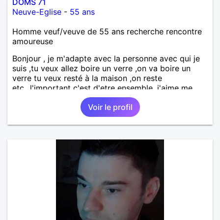
DOMS 71
Neuve-Eglise
-
55 ans
Homme veuf/veuve de 55 ans recherche rencontre
amoureuse
Bonjour , je m'adapte avec la personne avec qui je
suis ,tu veux allez boire un verre ,on va boire un
verre tu veux resté à la maison ,on reste
etc...l'important c'est d'etre ensemble .j'aime me
balader , faire du sport , regarder des film , aller au
Voir le profil
théatre etc et j'aime par dessus tous rire