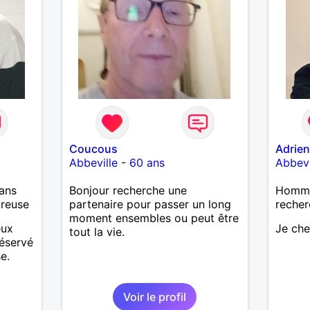
conver
souhai
femme
authen
d’avan
précip
vraie i
import
feelin
l’envi
Coucous
Adrie
quelqu
Abbeville
-
60 ans
Abbevi
aussi 
sincèr
ans
Bonjour recherche une
Homme 
tendres
ureuse
partenaire pour passer un long
recher
ta con
moment ensembles ou peut être
avec t
eux
Je che
tout la vie.
réservé
e.
Voir le profil