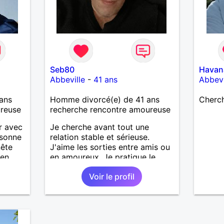
Seb80
Havan
Abbeville
-
41 ans
Abbevi
ans
Homme divorcé(e) de 41 ans
Cherch
ureuse
recherche rencontre amoureuse
r avec
Je cherche avant tout une
rsonne
relation stable et sérieuse.
nête
J'aime les sorties entre amis ou
 en
en amoureux. Je pratique le
enez
sport régulièrement.
Voir le profil
s ....