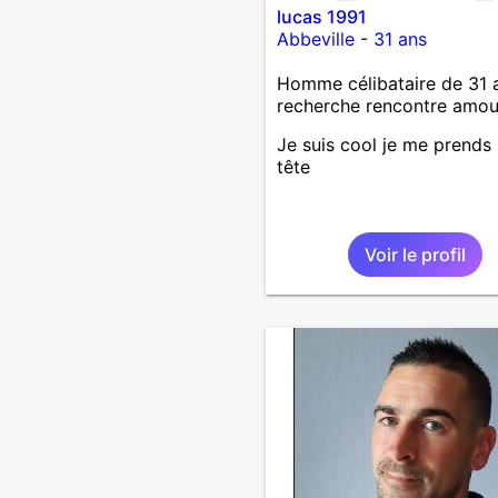
lucas 1991
Abbeville
-
31 ans
Homme célibataire de 31 
recherche rencontre amo
Je suis cool je me prends 
tête
Voir le profil