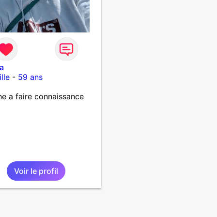
a
lle
-
59 ans
e a faire connaissance
Voir le profil