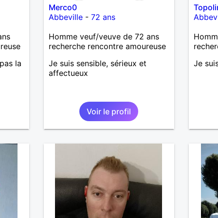
Merco0
Topol
Abbeville
-
72 ans
Abbevi
ans
Homme veuf/veuve de 72 ans
Homme
ureuse
recherche rencontre amoureuse
recher
pas la
Je suis sensible, sérieux et
Je suis
affectueux
Voir le profil