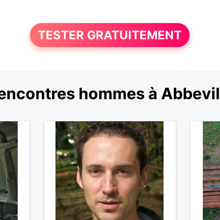
TESTER GRATUITEMENT
encontres hommes à Abbevil