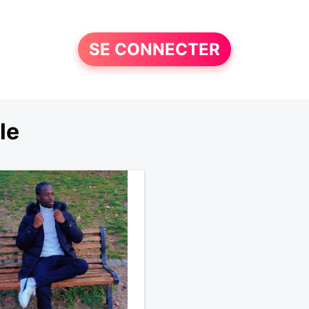
SE CONNECTER
le