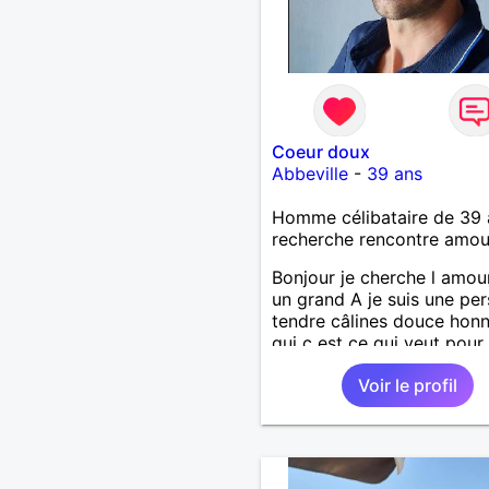
Coeur doux
Abbeville
-
39 ans
Homme célibataire de 39 
recherche rencontre amo
Bonjour je cherche l amou
un grand A je suis une pe
tendre câlines douce hon
qui c est ce qui veut pour
découvrir d avantages pr
Voir le profil
contact avec moi et qui sai