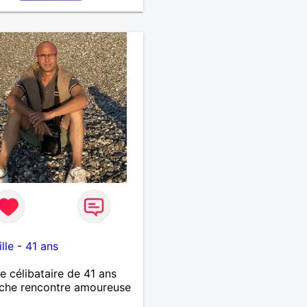
lle
-
41 ans
célibataire de 41 ans
che rencontre amoureuse