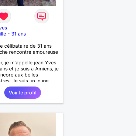
ves
lle
-
31 ans
célibataire de 31 ans
che rencontre amoureuse
r, je m'appelle jean Yves
 ans et je suis a Amiens, je
encore aux belles
tres. Je suis un jeune
sincère, attentionné et
Voir le profil
tueux, à la recherche
relation sérieuse basée sur
iance,la fidélité, la
cité, le partage et le
t mutuel. J’aime les
es vrais, les petits
s du quotidien qui ont
s, les rires comme les