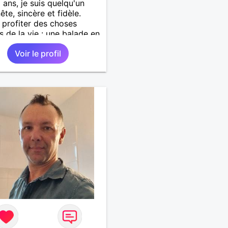
0 ans, je suis quelqu'un
ête, sincère et fidèle.
 profiter des choses
s de la vie : une balade en
 nature, un bon repas au
Voir le profil
rant, un moment de
e autour d'un café ou
ourire. Je crois que le
r se trouve dans les
 instants vécus à deux,
a complicité et le respect.