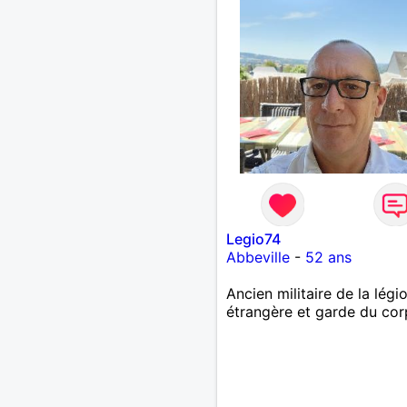
Legio74
Abbeville
-
52 ans
Ancien militaire de la légi
étrangère et garde du cor