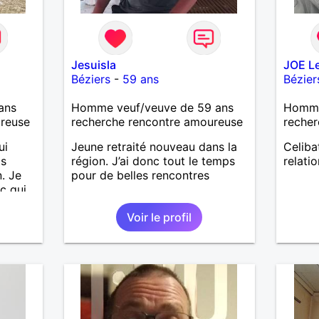
Jesuisla
JOE Le
Béziers
-
59 ans
Bézier
ans
Homme veuf/veuve de 59 ans
Homme 
ureuse
recherche rencontre amoureuse
recher
ui
Jeune retraité nouveau dans la
Celiba
is
région. J’ai donc tout le temps
relatio
n. Je
pour de belles rencontres
c qui
ie
Voir le profil