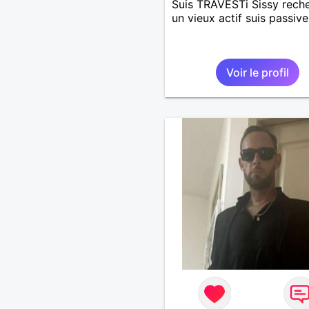
Suis TRAVESTi Sissy rech
un vieux actif suis passive
Voir le profil