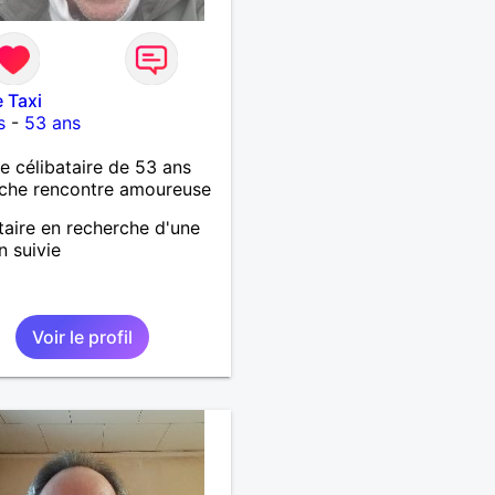
 Taxi
s
-
53 ans
célibataire de 53 ans
che rencontre amoureuse
taire en recherche d'une
n suivie
Voir le profil