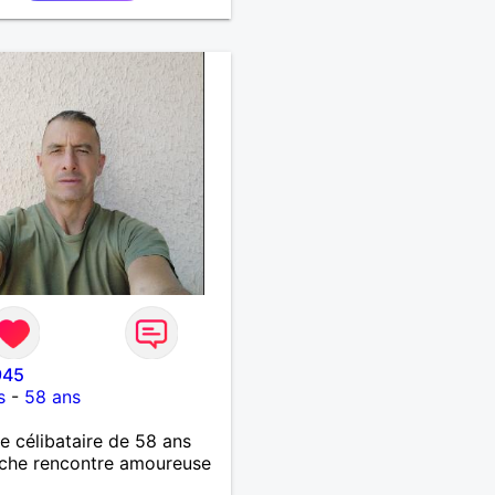
945
s
-
58 ans
célibataire de 58 ans
che rencontre amoureuse