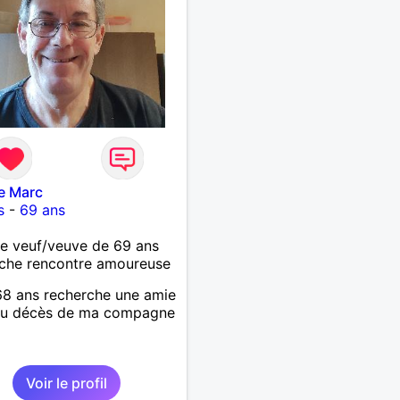
e Marc
s
-
69 ans
 veuf/veuve de 69 ans
che rencontre amoureuse
8 ans recherche une amie
 au décès de ma compagne
Voir le profil