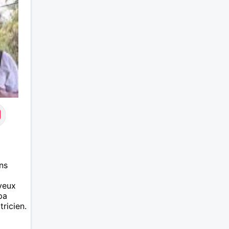
ns
veux
pa
ricien.