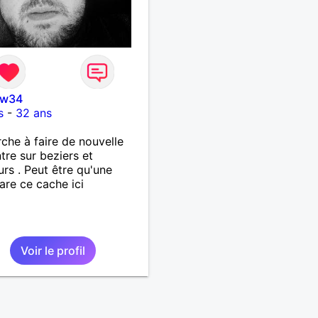
ow34
s
-
32 ans
che à faire de nouvelle
tre sur beziers et
urs . Peut être qu'une
rare ce cache ici
Voir le profil