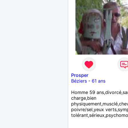
Prosper
Béziers
-
61 ans
Homme 59 ans,divorcé,sa
charge,bien
physiquement,musclé,che
poivre/sel,yeux verts,sym
tolérant,sérieux,psychomot