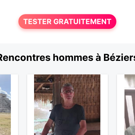
TESTER GRATUITEMENT
Rencontres hommes à Bézier