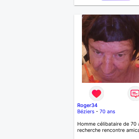
Roger34
Béziers
-
70 ans
Homme célibataire de 70 
recherche rencontre amic