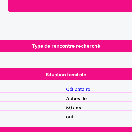
Type de rencontre recherché
Situation familiale
Célibataire
Abbeville
50 ans
oui