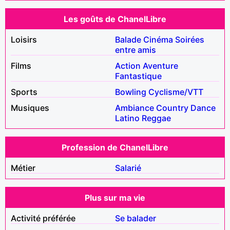
Les goûts de ChanelLibre
Loisirs
Balade
Cinéma
Soirées
entre amis
Films
Action
Aventure
Fantastique
Sports
Bowling
Cyclisme/VTT
Musiques
Ambiance
Country
Dance
Latino
Reggae
Profession de ChanelLibre
Métier
Salarié
Plus sur ma vie
Activité préférée
Se balader