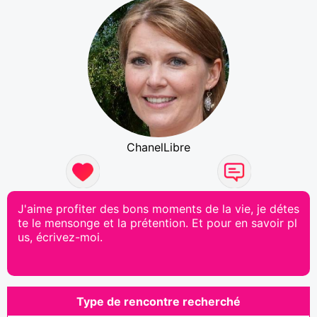
ChanelLibre
J'aime profiter des bons moments de la vie, je détes
te le mensonge et la prétention. Et pour en savoir pl
us, écrivez-moi.
Type de rencontre recherché