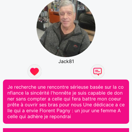
Jack81
Je recherche une rencontre sérieuse basée sur la co
nfiance la sincérité l'honnête je suis capable de don
ner sans compter a celle qui fera battre mon coeur
prête à ouvrir ses bras pour nous Une dédicace a ce
lle qui a envie Florent Pagny : un jour une femme A
celle qui adhère je repondrai