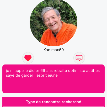
Koolmax60
je m'appelle didier 69 ans retraite optimiste actif es
saye de garder l esprit jeune
Type de rencontre recherché