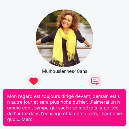
Mulhousiennes40ans
Mon regard est toujours dirigé devant, demain est u
n autre jour et sera plus riche qu'hier. J'aimerai un h
omme cool, sympa qui sache se mettre à la portée
de l'autre dans l'échange et la complicité, l'harmonie
quoi... Merci