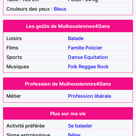
Couleurs des yeux :
Bleus
Les goûts de Mulhousiennes40ans
Loisirs
Balade
Films
Famille
Policier
Sports
Danse
Equitation
Musiques
Folk
Reggae
Rock
Profession de Mulhousiennes40ans
Métier
Profession libérale
Plus sur ma vie
Activité préférée
Se balader
Signe astrologique
Bélier