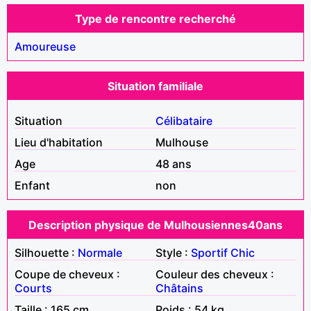
Type de rencontre recherché
Amoureuse
Situation familiale
Situation
Célibataire
Lieu d'habitation
Mulhouse
Age
48 ans
Enfant
non
Description physique de Mulhousiennes40ans
Silhouette :
Normale
Style :
Sportif
Chic
Coupe de cheveux :
Couleur des cheveux :
Courts
Châtains
Taille : 165 cm
Poids : 54 kg