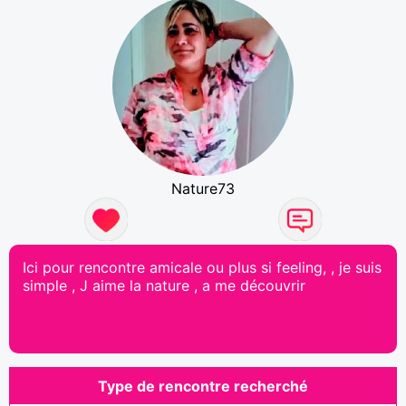
Nature73
Ici pour rencontre amicale ou plus si feeling, , je suis
simple , J aime la nature , a me découvrir
Type de rencontre recherché