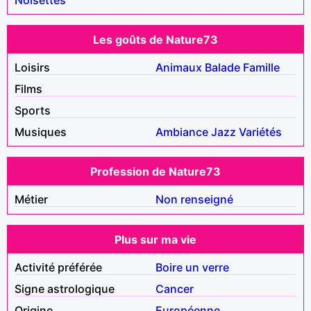
Les goûts de Nature73
Loisirs
Animaux
Balade
Famille
Films
Sports
Musiques
Ambiance
Jazz
Variétés
Profession de Nature73
Métier
Non renseigné
Plus sur ma vie
Activité préférée
Boire un verre
Signe astrologique
Cancer
Origine
Européenne