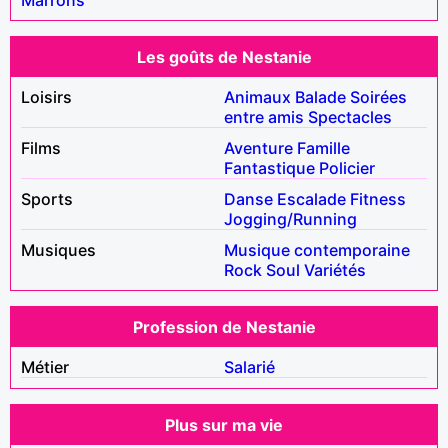
Les goûts de Nestanie
Loisirs
Animaux
Balade
Soirées
entre amis
Spectacles
Films
Aventure
Famille
Fantastique
Policier
Sports
Danse
Escalade
Fitness
Jogging/Running
Musiques
Musique contemporaine
Rock
Soul
Variétés
Profession de Nestanie
Métier
Salarié
Plus sur ma vie