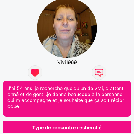
Vivi1969
J'ai 54 ans .je recherche quelqu'un de vrai, d attenti
onné et de gentil.je donne beaucoup à la personne
qui m accompagne et je souhaite que ça soit récipr
oque
Type de rencontre recherché