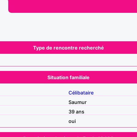
Type de rencontre recherché
Situation familiale
Célibataire
Saumur
39 ans
oui