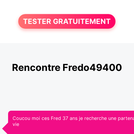
TESTER GRATUITEMENT
Rencontre Fredo49400
Coucou moi ces Fred 37 ans je recherche une parten
vie