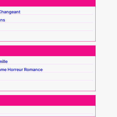
Changeant
ins
ille
ame
Horreur
Romance