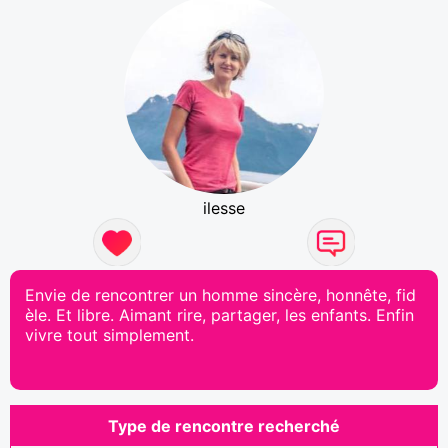
ilesse
Envie de rencontrer un homme sincère, honnête, fid
èle. Et libre. Aimant rire, partager, les enfants. Enfin
vivre tout simplement.
Type de rencontre recherché