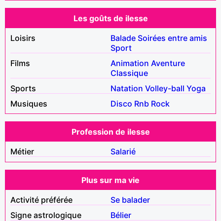
Les goûts de ilesse
Loisirs
Balade
Soirées entre amis
Sport
Films
Animation
Aventure
Classique
Sports
Natation
Volley-ball
Yoga
Musiques
Disco
Rnb
Rock
Profession de ilesse
Métier
Salarié
Plus sur ma vie
Activité préférée
Se balader
Signe astrologique
Bélier