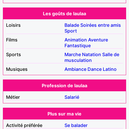
Les goûts de laulaa
Loisirs
Balade
Soirées entre amis
Sport
Films
Animation
Aventure
Fantastique
Sports
Marche
Natation
Salle de
musculation
Musiques
Ambiance
Dance
Latino
Profession de laulaa
Métier
Salarié
Plus sur ma vie
Activité préférée
Se balader