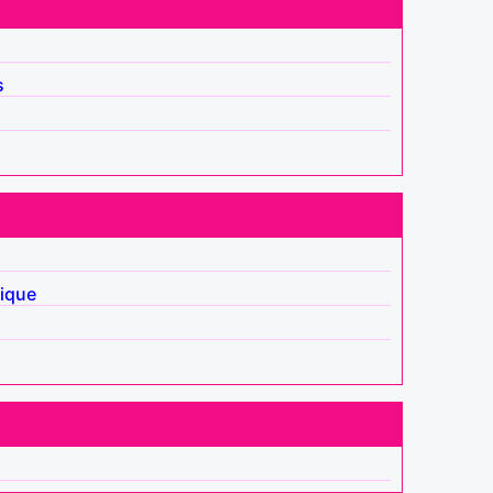
s
ique