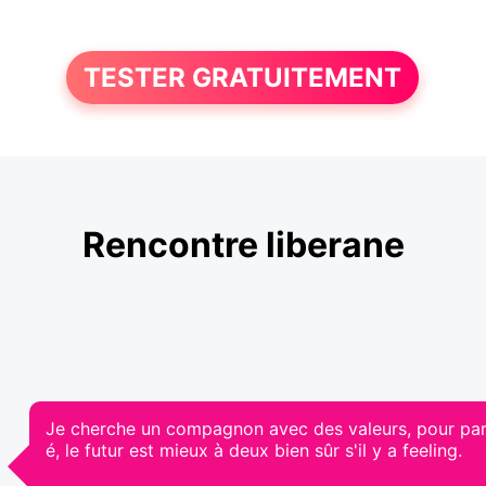
TESTER GRATUITEMENT
Rencontre liberane
Je cherche un compagnon avec des valeurs, pour par
é, le futur est mieux à deux bien sûr s'il y a feeling.