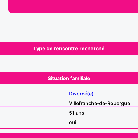
Type de rencontre recherché
Situation familiale
Divorcé(e)
Villefranche-de-Rouergue
51 ans
oui