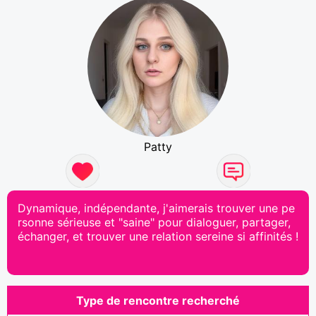
Patty
Dynamique, indépendante, j'aimerais trouver une pe
rsonne sérieuse et "saine" pour dialoguer, partager,
échanger, et trouver une relation sereine si affinités !
Type de rencontre recherché