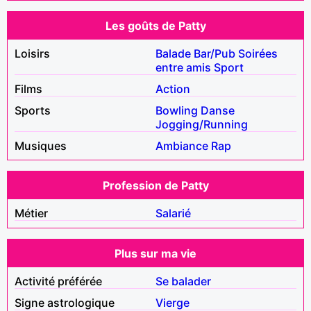
Les goûts de Patty
Loisirs
Balade
Bar/Pub
Soirées
entre amis
Sport
Films
Action
Sports
Bowling
Danse
Jogging/Running
Musiques
Ambiance
Rap
Profession de Patty
Métier
Salarié
Plus sur ma vie
Activité préférée
Se balader
Signe astrologique
Vierge