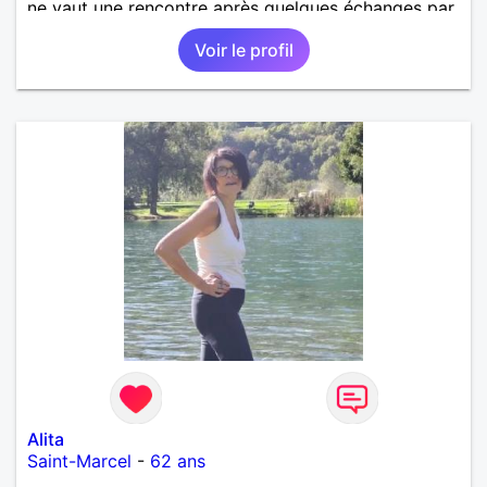
ne vaut une rencontre après quelques échanges par
messages pour savoir si il y a un feeling entre les
Voir le profil
deux et le désir de se revoir. Au plaisir de se
découvrir...
Alita
Saint-Marcel
-
62 ans