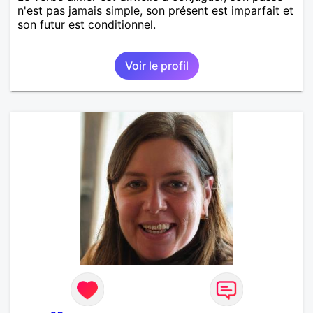
n'est pas jamais simple, son présent est imparfait et
son futur est conditionnel.
Voir le profil