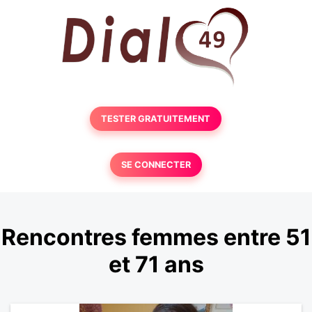
TESTER GRATUITEMENT
SE CONNECTER
Rencontres femmes entre 51
et 71 ans