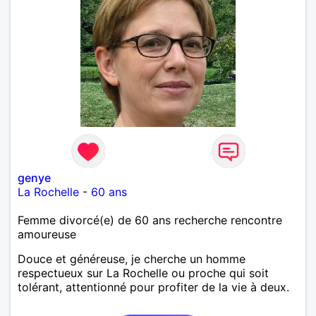
genye
La Rochelle
-
60 ans
Femme divorcé(e) de 60 ans recherche rencontre
amoureuse
Douce et généreuse, je cherche un homme
respectueux sur La Rochelle ou proche qui soit
tolérant, attentionné pour profiter de la vie à deux.