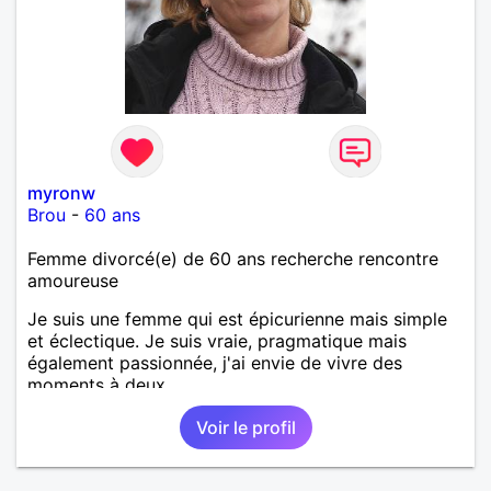
myronw
Brou
-
60 ans
Femme divorcé(e) de 60 ans recherche rencontre
amoureuse
Je suis une femme qui est épicurienne mais simple
et éclectique. Je suis vraie, pragmatique mais
également passionnée, j'ai envie de vivre des
moments à deux.
Voir le profil