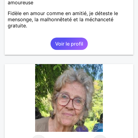
amoureuse
Fidèle en amour comme en amitié, je déteste le
mensonge, la malhonnêteté et la méchanceté
gratuite.
Voir le profil