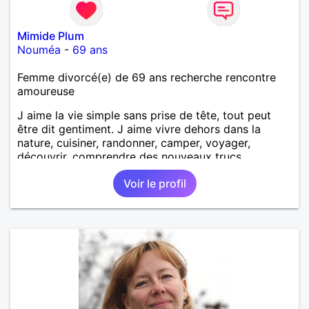
Mimide Plum
Nouméa
-
69 ans
Femme divorcé(e) de 69 ans recherche rencontre
amoureuse
J aime la vie simple sans prise de tête, tout peut
être dit gentiment. J aime vivre dehors dans la
nature, cuisiner, randonner, camper, voyager,
découvrir, comprendre des nouveaux trucs
techniques et sur la vie des êtres vivants. J aime
Voir le profil
danser, faire la fête. Je ne bois pratiquement pas d
alcool, je fume rarement, je ris souvent. Je cherche
un vrai amoureux pour continuer à profiter de la vie
mais à deux. Je peux tout faire toute seule, mais j
en ai marre je veux partagé et rigoler