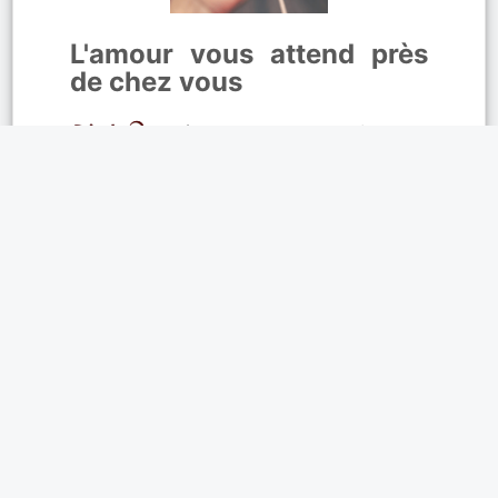
L'amour vous attend près
de chez vous
Découvrez un
service de
rencontres de qualité
, conçu pour vous
aider à trouver
votre futur ami(e) ou un
partenaire pour la vie
. Inscrivez-vous dès
maintenant et commencez à échanger
avec des utilisateurs en ligne. Prenez
votre chance pour vivre des
rencontres
amicales ou sérieuses
dès aujourd’hui !
Affinités